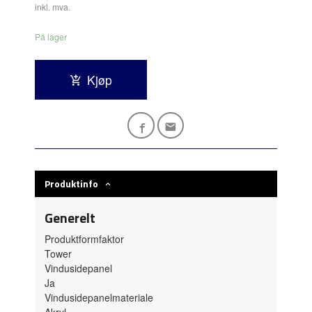
inkl. mva.
På lager
Kjøp
Produktinfo
Generelt
Produktformfaktor
Tower
Vindusidepanel
Ja
Vindusidepanelmateriale
Akryl