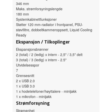
346 mm
Maks. strømforsyningslengde
180 mm
Systemkabinettfunksjoner
Støtter 120 mm-radiator i frontpanel, PSU-
støvfiltre, dobbeltkammeroppsett, Liquid Cooling
Ready
Ekspansjon / Tilkoplinger
Ekspansjonsbrønner
2 (total) / 2 (ledig) x intern - 2,5" / 3,5" delt
3 (total) / 3 (ledig) x intern - 2.5"
Utvidelsesspor
7
Grensesnitt
2 x USB 2.0
1 x USB 3.0
1 x hodetelefoner/høyttalere - minijakk
1 x mikrofon - minijakk
Strømforsyning
Strømenhet