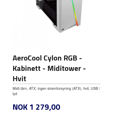
AeroCool Cylon RGB -
Kabinett - Miditower -
Hvit
Midt-tårn, ATX, ingen strømforsyning (ATX), hvit, USB /
lyd
Pris
NOK
1 279,00