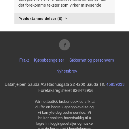
det forekomme tekster som virker misvisende.
Produktanmeldelser (0)
Frakt
Kjøpsbetingelser
Sikkerhet og personvern
Nyhetsbrev
Datahjelpen Sauda AS Rådhusgata 22 4200 Sauda Tlf.
45859033
- Foretaksregisteret 926473956
Vår nettbutikk bruker cookies slik at
du får en bedre kjøpsopplevelse og
vi kan yte deg bedre service. Vi
bruker cookies hovedsaklig til å
lagre innloggingsdetaljer og huske
hva du har puttet i handlekurven