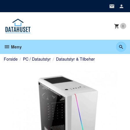
Gå
til
innholdet
0
Meny
Forside
PC / Datautstyr
Datautstyr & Tilbehør