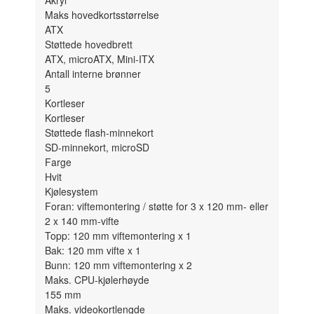
Maks hovedkortsstørrelse
ATX
Støttede hovedbrett
ATX, microATX, Mini-ITX
Antall interne brønner
5
Kortleser
Kortleser
Støttede flash-minnekort
SD-minnekort, microSD
Farge
Hvit
Kjølesystem
Foran: viftemontering / støtte for 3 x 120 mm- eller
2 x 140 mm-vifte
Topp: 120 mm viftemontering x 1
Bak: 120 mm vifte x 1
Bunn: 120 mm viftemontering x 2
Maks. CPU-kjølerhøyde
155 mm
Maks. videokortlengde