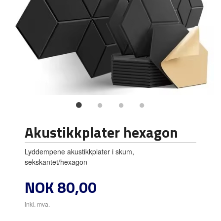
Akustikkplater hexagon
Lyddempene akustikkplater i skum,
sekskantet/hexagon
Pris
NOK
80,00
inkl. mva.