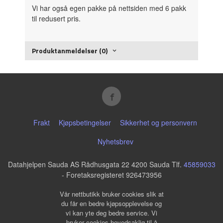
Vi har også egen pakke på nettsiden med 6 pakk
til redusert pris.
Produktanmeldelser (0)
Frakt
Kjøpsbetingelser
Sikkerhet og personvern
Nyhetsbrev
Datahjelpen Sauda AS Rådhusgata 22 4200 Sauda Tlf.
45859033
- Foretaksregisteret 926473956
Vår nettbutikk bruker cookies slik at
du får en bedre kjøpsopplevelse og
vi kan yte deg bedre service. Vi
bruker cookies hovedsaklig til å