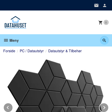
Gå
til
innholdet
0
Meny
Forside
PC / Datautstyr
Datautstyr & Tilbehør
Prev
N