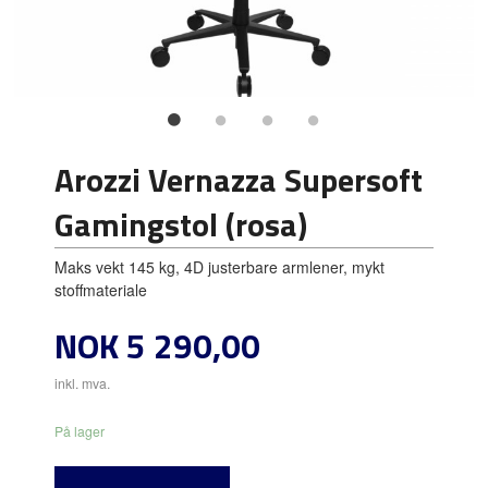
Arozzi Vernazza Supersoft
Gamingstol (rosa)
Maks vekt 145 kg, 4D justerbare armlener, mykt
stoffmateriale
Pris
NOK
5 290,00
inkl. mva.
På lager