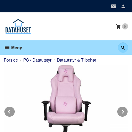
Gå
til
innholdet
0
Meny
Forside
PC / Datautstyr
Datautstyr & Tilbehør
Prev
N