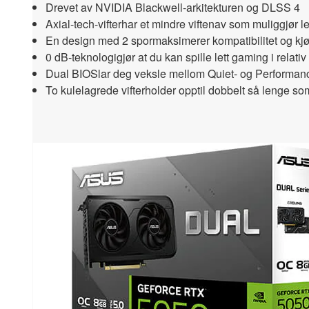
Drevet av NVIDIA Blackwell-arkitekturen og DLSS 4
Axial-tech-vifter
har et mindre viftenav som muliggjør le
En design med 2 spor
maksimerer kompatibilitet og kjøl
0 dB-teknologi
gjør at du kan spille lett gaming i relativ s
Dual BIOS
lar deg veksle mellom Quiet- og Performanc
To kulelagrede vifter
holder opptil dobbelt så lenge so