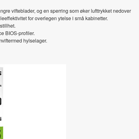
ngre vifteblader, og en sperring som øker lufttrykket nedover
eeffektivitet for overlegen ytelse i små kabinetter.
tillhet.
e BIOS-profiler.
m
vifter
med hylselager.