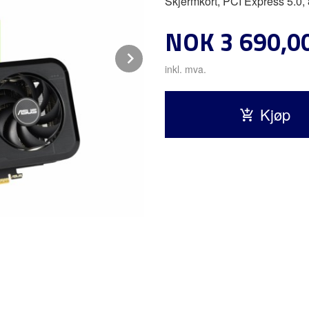
Skjermkort, PCI Express 5.0
Pris
NOK
3 690,0
Next
inkl. mva.
Kjøp