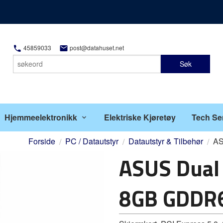
45859033
post@datahuset.net
Søk
Hjemmeelektronikk
Elektriske Kjøretøy
Tech Se
Forside
PC / Datautstyr
Datautstyr & Tilbehør
AS
ASUS Dual
8GB GDDR6