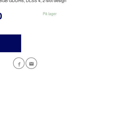
, 8GB GDDR6, DLSS 4, 2-slot design
0
På lager