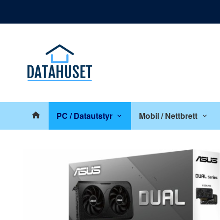
Gå
Lukk
til
innholdet
Produkter
PC / Datautstyr
Mobil / Nettbrett