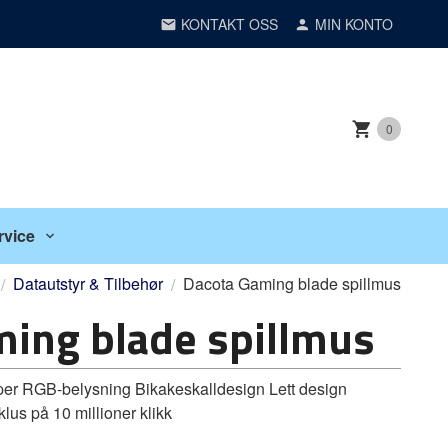
KONTAKT OSS
MIN KONTO
0
rvice
Datautstyr & Tilbehør
Dacota Gaming blade spillmus
ing blade spillmus
per RGB-belysning Bikakeskalldesign Lett design
us på 10 millioner klikk