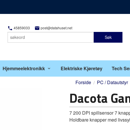
45859033
post@datahuset.net
Søk
Hjemmeelektronikk
Elektriske Kjøretøy
Tech Se
Forside
PC / Datautstyr
Dacota Gam
7 200 DPI spillsensor 7 knap
Holdbare knapper med livssykl