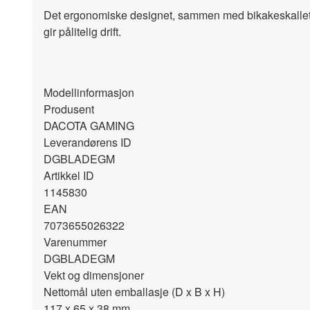
Det ergonomiske designet, sammen med bikakeskallet, g
gir pålitelig drift.
Modellinformasjon
Produsent
DACOTA GAMING
Leverandørens ID
DGBLADEGM
Artikkel ID
1145830
EAN
7073655026322
Varenummer
DGBLADEGM
Vekt og dimensjoner
Nettomål uten emballasje (D x B x H)
117 x 65 x 38
mm