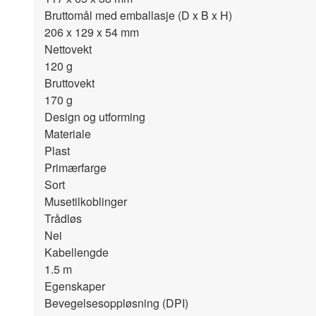
Bruttomål med emballasje (D x B x H)
206 x 129 x 54
mm
Nettovekt
120
g
Bruttovekt
170
g
Design og utforming
Materiale
Plast
Primærfarge
Sort
Musetilkoblinger
Trådløs
Nei
Kabellengde
1.5
m
Egenskaper
Bevegelsesoppløsning (DPI)