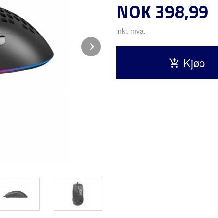
Pris
NOK
398,99
inkl. mva.
Next
Kjøp