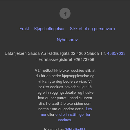
Frakt
Kjøpsbetingelser
Sikkerhet og personvern
Nyhetsbrev
Datahjelpen Sauda AS Rådhusgata 22 4200 Sauda Tlf.
45859033
- Foretaksregisteret 926473956
Vår nettbutikk bruker cookies slik at
du får en bedre kjøpsopplevelse og
vi kan yte deg bedre service. Vi
bruker cookies hovedsaklig til å
lagre innloggingsdetaljer og huske
hva du har puttet i handlekurven
din. Fortsett å bruke siden som
normalt om du godtar dette.
Les
mer
eller
endre innstillinger for
cookies.
Powered by
24Nettbutikk