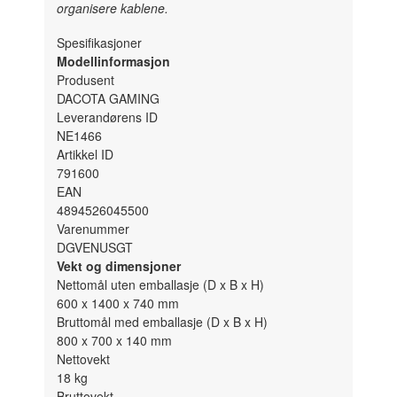
organisere kablene.
Spesifikasjoner
Modellinformasjon
Produsent
DACOTA GAMING
Leverandørens ID
NE1466
Artikkel ID
791600
EAN
4894526045500
Varenummer
DGVENUSGT
Vekt og dimensjoner
Nettomål uten emballasje (D x B x H)
600 x 1400 x 740
mm
Bruttomål med emballasje (D x B x H)
800 x 700 x 140
mm
Nettovekt
18
kg
Bruttovekt