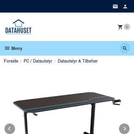
Gå
til
innholdet
0
Meny
Forside
PC / Datautstyr
Datautstyr & Tilbehør
Prev
N