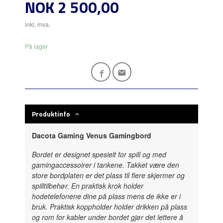
Pris
NOK
2 500,00
inkl. mva.
På lager
Produktinfo
Dacota Gaming Venus Gamingbord
Bordet er designet spesielt for spill og med
gamingaccessoirer i tankene. Takket være den
store bordplaten er det plass til flere skjermer og
spilltilbehør. En praktisk krok holder
hodetelefonene dine på plass mens de ikke er i
bruk. Praktisk koppholder holder drikken på plass
og rom for kabler under bordet gjør det lettere å