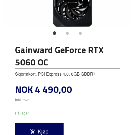
Gainward GeForce RTX
5060 OC
Skjermkort, PCI Express 4.0, 8GB GDDR7
Pris
NOK
4 490,00
inkl. mva.
På lager
Kjøp