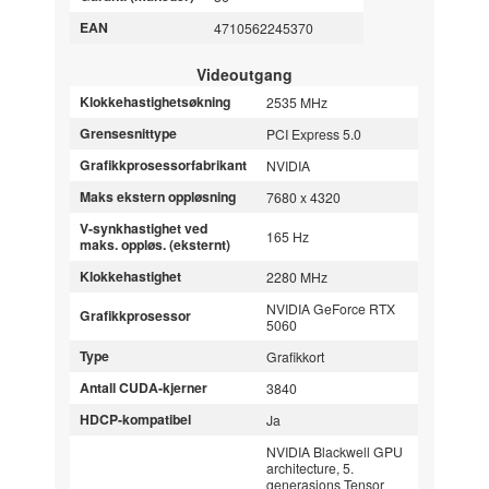
EAN
4710562245370
Videoutgang
Klokkehastighetsøkning
2535 MHz
Grensesnittype
PCI Express 5.0
Grafikkprosessorfabrikant
NVIDIA
Maks ekstern oppløsning
7680 x 4320
V-synkhastighet ved
165 Hz
maks. oppløs. (eksternt)
Klokkehastighet
2280 MHz
NVIDIA GeForce RTX
Grafikkprosessor
5060
Type
Grafikkort
Antall CUDA-kjerner
3840
HDCP-kompatibel
Ja
NVIDIA Blackwell GPU
architecture, 5.
generasjons Tensor