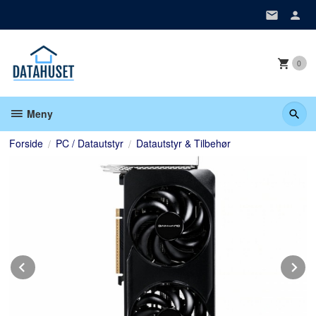
Gå
til
innholdet
0
Meny
Forside
PC / Datautstyr
Datautstyr & Tilbehør
Prev
N