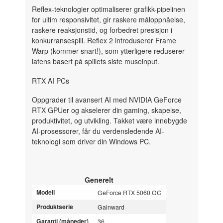
Reflex-teknologier optimaliserer grafikk-pipelinen
for ultim responsivitet, gir raskere måloppnåelse,
raskere reaksjonstid, og forbedret presisjon i
konkurransespill. Reflex 2 introduserer Frame
Warp (kommer snart!), som ytterligere reduserer
latens basert på spillets siste museinput.
RTX AI PCs
Oppgrader til avansert AI med NVIDIA GeForce
RTX GPUer og akselerer din gaming, skapelse,
produktivitet, og utvikling. Takket være innebygde
AI-prosessorer, får du verdensledende AI-
teknologi som driver din Windows PC.
Generelt
Modell
GeForce RTX 5060 OC
Produktserie
Gainward
Garanti (måneder)
36