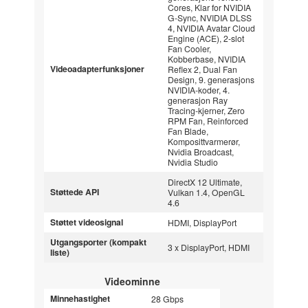
Cores, Klar for NVIDIA
G-Sync, NVIDIA DLSS
4, NVIDIA Avatar Cloud
Engine (ACE), 2-slot
Fan Cooler,
Kobberbase, NVIDIA
Videoadapterfunksjoner
Reflex 2, Dual Fan
Design, 9. generasjons
NVIDIA-koder, 4.
generasjon Ray
Tracing-kjerner, Zero
RPM Fan, Reinforced
Fan Blade,
Komposittvarmerør,
Nvidia Broadcast,
Nvidia Studio
DirectX 12 Ultimate,
Støttede API
Vulkan 1.4, OpenGL
4.6
Støttet videosignal
HDMI, DisplayPort
Utgangsporter (kompakt
3 x DisplayPort, HDMI
liste)
Videominne
Minnehastighet
28 Gbps