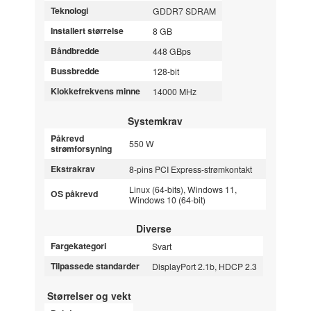
Teknologi
GDDR7 SDRAM
Installert størrelse
8 GB
Båndbredde
448 GBps
Bussbredde
128-bit
Klokkefrekvens minne
14000 MHz
Systemkrav
Påkrevd
550 W
strømforsyning
Ekstrakrav
8-pins PCI Express-strømkontakt
Linux (64-bits), Windows 11,
OS påkrevd
Windows 10 (64-bit)
Diverse
Fargekategori
Svart
Tilpassede standarder
DisplayPort 2.1b, HDCP 2.3
Størrelser og vekt