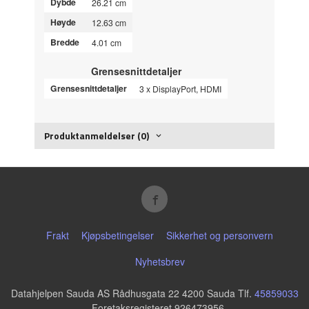
Dybde
26.21 cm
Høyde
12.63 cm
Bredde
4.01 cm
Grensesnittdetaljer
Grensesnittdetaljer
3 x DisplayPort, HDMI
Produktanmeldelser (0)
Frakt
Kjøpsbetingelser
Sikkerhet og personvern
Nyhetsbrev
Datahjelpen Sauda AS Rådhusgata 22 4200 Sauda Tlf.
45859033
- Foretaksregisteret 926473956