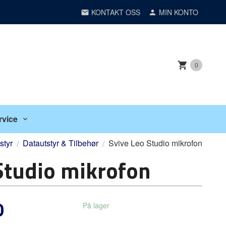
KONTAKT OSS
MIN KONTO
0
rvice
styr
Datautstyr & Tilbehør
Svive Leo Studio mikrofon
Studio mikrofon
0
På lager