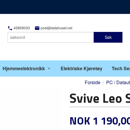
45859033
post@datahuset.net
Søk
Hjemmeelektronikk
Elektriske Kjøretøy
Tech Se
Forside
PC / Dataut
Svive Leo 
Pris
NOK
1 190,0