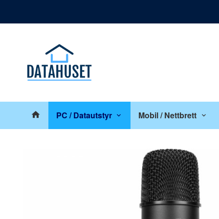
Gå
Lukk
til
innholdet
Produkter
PC / Datautstyr
Mobil / Nettbrett