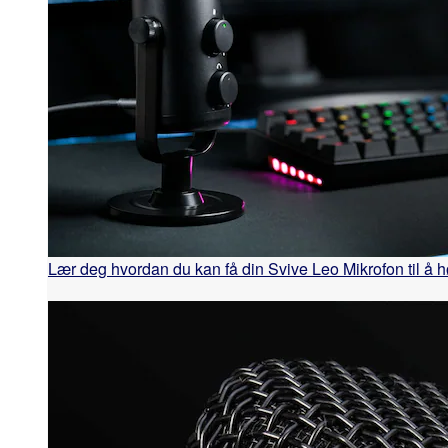
Lær deg hvordan du kan få din Svive Leo Mikrofon til å h