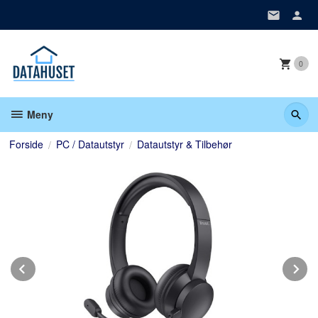
Gå
til
innholdet
0
Meny
Forside
PC / Datautstyr
Datautstyr & Tilbehør
Prev
N