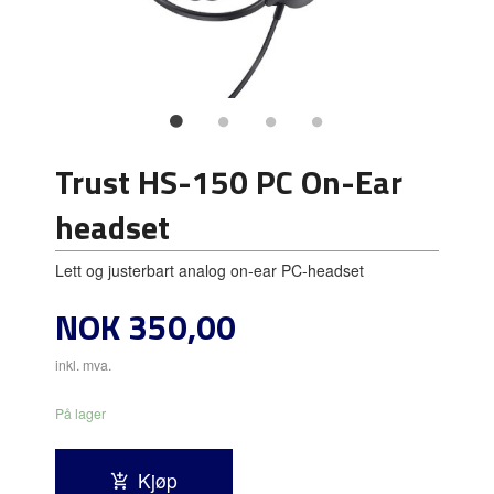
Trust HS-150 PC On-Ear
headset
Lett og justerbart analog on-ear PC-headset
Pris
NOK
350,00
inkl. mva.
På lager
Kjøp