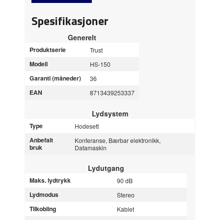
Spesifikasjoner
Generelt
Produktserie
Trust
Modell
HS-150
Garanti (måneder)
36
EAN
8713439253337
Lydsystem
Type
Hodesett
Anbefalt
Konferanse, Bærbar elektronikk,
bruk
Datamaskin
Lydutgang
Maks. lydtrykk
90 dB
Lydmodus
Stereo
Tilkobling
Kablet