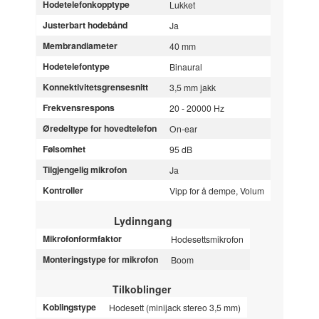
Hodetelefonkopptype
Lukket
Justerbart hodebånd
Ja
Membrandiameter
40 mm
Hodetelefontype
Binaural
Konnektivitetsgrensesnitt
3,5 mm jakk
Frekvensrespons
20 - 20000 Hz
Øredeltype for hovedtelefon
On-ear
Følsomhet
95 dB
Tilgjengelig mikrofon
Ja
Kontroller
Vipp for å dempe, Volum
Lydinngang
Mikrofonformfaktor
Hodesettsmikrofon
Monteringstype for mikrofon
Boom
Tilkoblinger
Koblingstype
Hodesett (minijack stereo 3,5 mm)