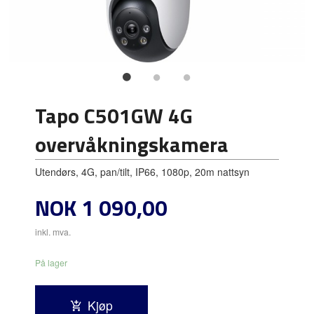
Tapo C501GW 4G
overvåkningskamera
Utendørs, 4G, pan/tilt, IP66, 1080p, 20m nattsyn
Pris
NOK
1 090,00
inkl. mva.
På lager
Kjøp