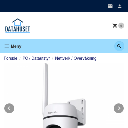
Gå
til
innholdet
0
Meny
Forside
PC / Datautstyr
Nettverk / Overvåkning
Prev
N