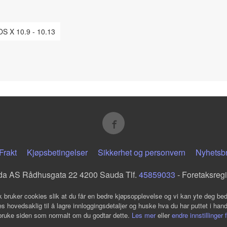
OS X 10.9 - 10.13
Frakt
Kjøpsbetingelser
Sikkerhet og personvern
Nyhetsb
da AS Rådhusgata 22 4200 Sauda Tlf.
45859033
- Foretaksreg
k bruker cookies slik at du får en bedre kjøpsopplevelse og vi kan yte deg bed
s hovedsaklig til å lagre innloggingsdetaljer og huske hva du har puttet i han
 bruke siden som normalt om du godtar dette.
Les mer
eller
endre innstillinger 