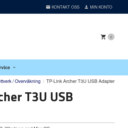
KONTAKT OSS
MIN KONTO
0
rvice
ttverk / Overvåkning
TP-Link Archer T3U USB Adapter
rcher T3U USB