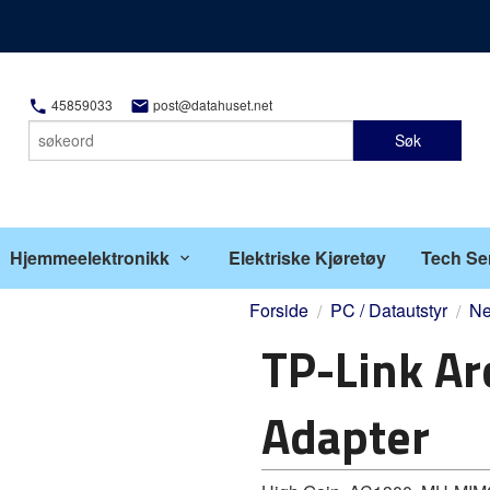
45859033
post@datahuset.net
Søk
Hjemmeelektronikk
Elektriske Kjøretøy
Tech Se
Forside
PC / Datautstyr
Ne
TP-Link A
Adapter