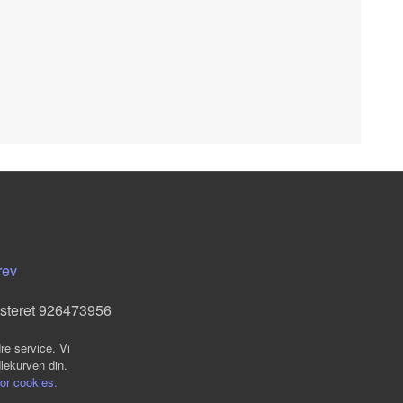
rev
isteret 926473956
re service. Vi
dlekurven din.
for cookies.