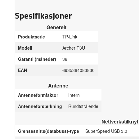
Spesifikasjoner
Generelt
Produktserie
TP-Link
Modell
Archer T3U
Garanti (måneder)
36
EAN
6935364083830
Antenne
Antenneformfaktor
Intern
Antenneforsterkning
Rundtstrålende
Nettverkstilkny
Grensesnitts(databuss)-type
SuperSpeed USB 3.0