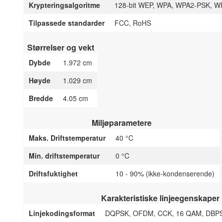
Krypteringsalgoritme
128-bit WEP, WPA, WPA2-PSK, W
Tilpassede standarder
FCC, RoHS
Størrelser og vekt
Dybde
1.972 cm
Høyde
1.029 cm
Bredde
4.05 cm
Miljøparametere
Maks. Driftstemperatur
40 °C
Min. driftstemperatur
0 °C
Driftsfuktighet
10 - 90% (ikke-kondenserende)
Karakteristiske linjeegenskaper
Linjekodingsformat
DQPSK, OFDM, CCK, 16 QAM, DBPS