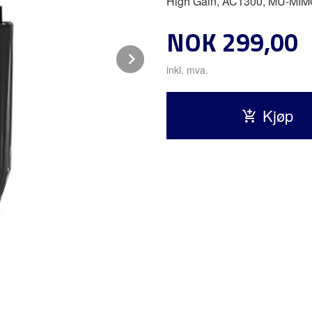
High Gain, AC1300, MU-MIM
Pris
NOK
299,00
Next
inkl. mva.
Kjøp