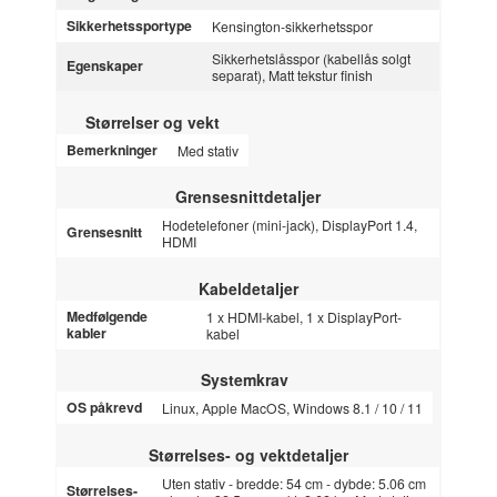
Sikkerhetssportype
Kensington-sikkerhetsspor
Sikkerhetslåsspor (kabellås solgt
Egenskaper
separat), Matt tekstur finish
Størrelser og vekt
Bemerkninger
Med stativ
Grensesnittdetaljer
Hodetelefoner (mini-jack), DisplayPort 1.4,
Grensesnitt
HDMI
Kabeldetaljer
Medfølgende
1 x HDMI-kabel, 1 x DisplayPort-
kabler
kabel
Systemkrav
OS påkrevd
Linux, Apple MacOS, Windows 8.1 / 10 / 11
Størrelses- og vektdetaljer
Uten stativ - bredde: 54 cm - dybde: 5.06 cm
Størrelses-