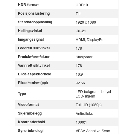
HDR-format
HDR10
Posisjonsjustering
Tilt
Standardoppløsning
1920 x 1080
Hellingsvinkel
-3/+21
Inngangssignal
HDMI, DisplayPort
Loddrett siktvinkel
178
Produktformfaktor
Stasjonær
Vannrett siktvinkel
178
Bilde aspektforhold
16:9
Pikseltetthet (ppi)
92.56
LED-bakgrunnsbelyst
Type
LCD-skjerm
Videoformat
Full HD (1080p)
Skjermbelegg
Antirefleks
Kontrastforhold
1000:1
Sync-teknologi
VESA Adaptive-Sync