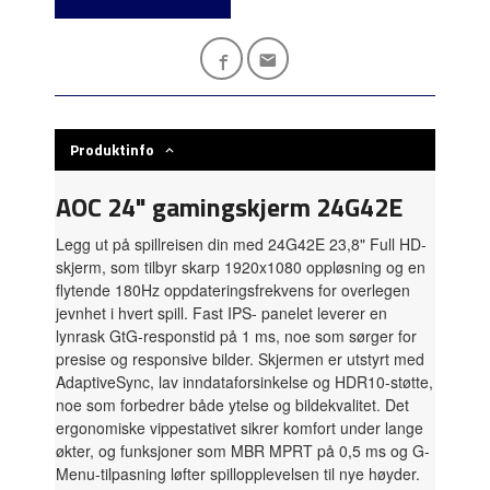
Produktinfo
AOC 24" gamingskjerm 24G42E
Legg ut på spillreisen din med 24G42E 23,8" Full HD-
skjerm, som tilbyr skarp 1920x1080 oppløsning og en
flytende 180Hz oppdateringsfrekvens for overlegen
jevnhet i hvert spill. Fast IPS- panelet leverer en
lynrask GtG-responstid på 1 ms, noe som sørger for
presise og responsive bilder. Skjermen er utstyrt med
AdaptiveSync, lav inndataforsinkelse og HDR10-støtte,
noe som forbedrer både ytelse og bildekvalitet. Det
ergonomiske vippestativet sikrer komfort under lange
økter, og funksjoner som MBR MPRT på 0,5 ms og G-
Menu-tilpasning løfter spillopplevelsen til nye høyder.