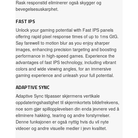
Rask responstid eliminerer også skygger og
bevegelsesuskarphet.
FAST IPS
Unlock your gaming potential with Fast IPS panels
offering rapid pixel response times of up to 1ms GtG.
Say farewell to motion blur as you enjoy sharper
images, enhancing precision targeting and boosting
performance in high-speed games. Experience the
advantages of fast IPS technology, including vibrant
colors and wide viewing angles, for an immersive
gaming experience and unleash your full potential.
ADAPTIVE SYNC
Adaptive Sync tilpasser skjermens vertikale
oppdateringshastighet til skjermkortets bildefrekvens,
noe som gjør spillopplevelsen din enda jevnere ved å
eliminere hakking, tearing og andre forstyrrelser.
Denne funksjonen er også nyttig hvis du vil nyte
videoer og andre visuelle medier i jevn kvalitet.