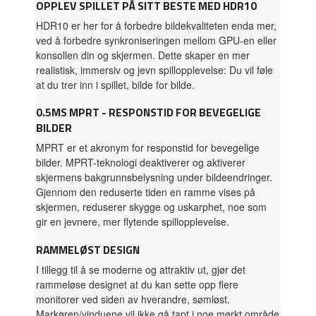
OPPLEV SPILLET PÅ SITT BESTE MED HDR10
HDR10 er her for å forbedre bildekvaliteten enda mer,
ved å forbedre synkroniseringen mellom GPU-en eller
konsollen din og skjermen. Dette skaper en mer
realistisk, immersiv og jevn spillopplevelse: Du vil føle
at du trer inn i spillet, bilde for bilde.
0.5MS MPRT - RESPONSTID FOR BEVEGELIGE
BILDER
MPRT er et akronym for responstid for bevegelige
bilder. MPRT-teknologi deaktiverer og aktiverer
skjermens bakgrunnsbelysning under bildeendringer.
Gjennom den reduserte tiden en ramme vises på
skjermen, reduserer skygge og uskarphet, noe som
gir en jevnere, mer flytende spillopplevelse.
RAMMELØST DESIGN
I tillegg til å se moderne og attraktiv ut, gjør det
rammeløse designet at du kan sette opp flere
monitorer ved siden av hverandre, sømløst.
Markøren/vinduene vil ikke gå tapt i noe mørkt område