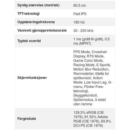
Synlig størrelse (metrisk)
60.5 cm
TFT-teknologi
Fast IPS
Oppdateringsfrekvens
180 Hz
Vannrett gjenopprettelsesrate
30 - 200 kHz
1 ms (grått-til-grått), 0.5
Typisk svartid
ms (MPRT)
FPS Mode, Crosshair
Display, RTS Mode,
Game Color Mode,
Racing Mode, E-Sports,
Motion Blur Reduction,
Rammeteller, Støtte for
Skjermfunksjoner
spillkonsoll, Action
Mode, Low Input Lag, G-
menu, Flicker Free-
teknologi,
Skyggekontroll,
Spillemodus, 3-sidet
uten ramme
129.3% sRGB (CIE
1976), 91.52% Adobe
Fargeskala
RGB (CIE 1976), 93.9%
DCI-P3 (CIE 1976)