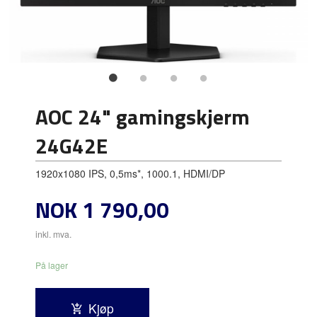
AOC 24" gamingskjerm
24G42E
1920x1080 IPS, 0,5ms*, 1000.1, HDMI/DP
Pris
NOK
1 790,00
inkl. mva.
På lager
Kjøp