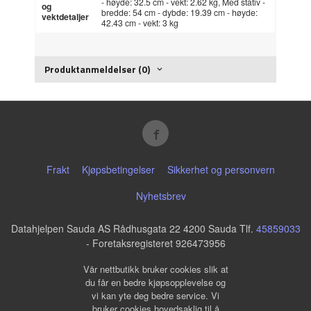
- høyde: 32.5 cm - vekt: 2.62 kg, Med stativ -
og
bredde: 54 cm - dybde: 19.39 cm - høyde:
vektdetaljer
42.43 cm - vekt: 3 kg
Produktanmeldelser (0)
Frakt
Kjøpsbetingelser
Sikkerhet og personvern
Nyhetsbrev
Datahjelpen Sauda AS Rådhusgata 22 4200 Sauda Tlf.
45859033
- Foretaksregisteret 926473956
Vår nettbutikk bruker cookies slik at
du får en bedre kjøpsopplevelse og
vi kan yte deg bedre service. Vi
bruker cookies hovedsaklig til å