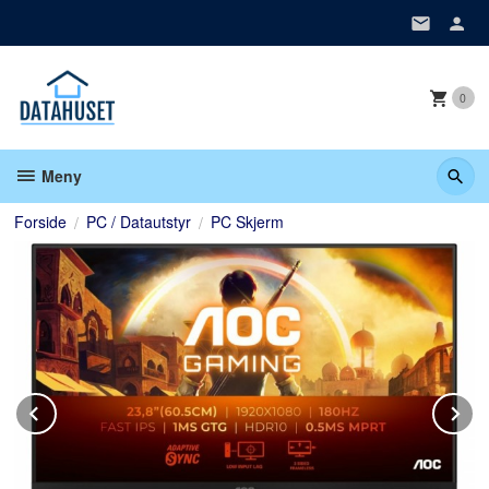
Gå
til
innholdet
0
Meny
Forside
PC / Datautstyr
PC Skjerm
Prev
N