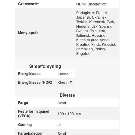
Grensesnitt
HDMI, DisplayPort
Portugisisk, Fransk,
Japansk, Ukrainsk,
Tyrkisk, Koreansk, Tysk,
Nederlandsk, Spansk,
Svensk, Tsjekkisk,
Meny-språk
Italiensk, Russisk,
Kinesisk (tradisjonell),
Kroatisk, Finsk, Kinesisk
(forenklet), Polish,
Engelsk
Strømforsyning
Energiklasse
Klasse E
Energiklasse (HDR)
Klasse F
Diverse
Farge
Svart
Feste for flatpanel
100 x 100 mm
(VESA)
Gaming
Ja
Fargekategori
Svart