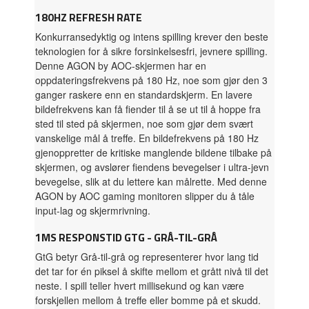
180HZ REFRESH RATE
Konkurransedyktig og intens spilling krever den beste
teknologien for å sikre forsinkelsesfri, jevnere spilling.
Denne AGON by AOC-skjermen har en
oppdateringsfrekvens på 180 Hz, noe som gjør den 3
ganger raskere enn en standardskjerm. En lavere
bildefrekvens kan få fiender til å se ut til å hoppe fra
sted til sted på skjermen, noe som gjør dem svært
vanskelige mål å treffe. En bildefrekvens på 180 Hz
gjenoppretter de kritiske manglende bildene tilbake på
skjermen, og avslører fiendens bevegelser i ultra-jevn
bevegelse, slik at du lettere kan målrette. Med denne
AGON by AOC gaming monitoren slipper du å tåle
input-lag og skjermrivning.
1MS RESPONSTID GTG - GRÅ-TIL-GRÅ
GtG betyr Grå-til-grå og representerer hvor lang tid
det tar for én piksel å skifte mellom et grått nivå til det
neste. I spill teller hvert millisekund og kan være
forskjellen mellom å treffe eller bomme på et skudd.