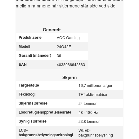
mellom rammene når skjermene står side ved side.
Generelt
Produktserie
AOC Gaming
Modell
24G42E
Garanti (måneder)
36
EAN
4038986642583
Skjerm
Fargestøtte
16,7 millioner farger
Teknologi
TFT aktiv matrise
Skjermstørrelse
24 tommer
Loddrett gjenopprettelsesrate
48 - 180 Hz
Synlig størrelse
23.8 tommer
LCD-
WLED-
bakgrunnsbelysningsteknologi
bakgrunnsbelysning