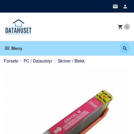
Gå
til
innholdet
0
Meny
Forside
PC / Datautstyr
Skriver / Blekk