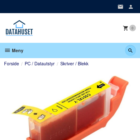
Gå
til
innholdet
0
Meny
Forside
PC / Datautstyr
Skriver / Blekk