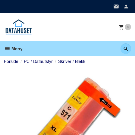
Gå
til
innholdet
0
Meny
Forside
PC / Datautstyr
Skriver / Blekk