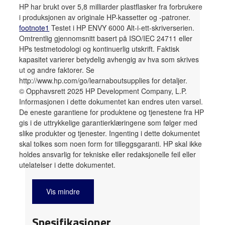
HP har brukt over 5,8 milliarder plastflasker fra forbrukere
i produksjonen av originale HP-kassetter og -patroner.
footnote
1
Testet i HP ENVY 6000 Alt-i-ett-skriverserien.
Omtrentlig gjennomsnitt basert på ISO/IEC 24711 eller
HPs testmetodologi og kontinuerlig utskrift. Faktisk
kapasitet varierer betydelig avhengig av hva som skrives
ut og andre faktorer. Se
http://www.hp.com/go/learnaboutsupplies for detaljer.
© Opphavsrett 2025 HP Development Company, L.P.
Informasjonen i dette dokumentet kan endres uten varsel.
De eneste garantiene for produktene og tjenestene fra HP
gis i de uttrykkelige garantierklæringene som følger med
slike produkter og tjenester. Ingenting i dette dokumentet
skal tolkes som noen form for tilleggsgaranti. HP skal ikke
holdes ansvarlig for tekniske eller redaksjonelle feil eller
utelatelser i dette dokumentet.
Vis mindre
Spesifikasjoner