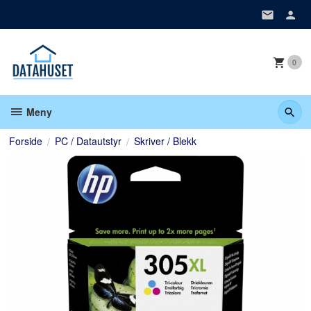
Gå
til
innholdet
0
Meny
Forside
PC / Datautstyr
Skriver / Blekk