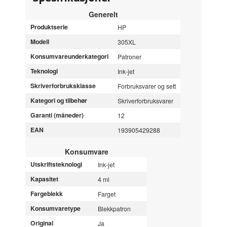
Generelt
Produktserie
HP
Modell
305XL
Konsumvareunderkategori
Patroner
Teknologi
Ink-jet
Skriverforbruksklasse
Forbruksvarer og sett
Kategori og tilbehør
Skriverforbruksvarer
Garanti (måneder)
12
EAN
193905429288
Konsumvare
Utskriftsteknologi
Ink-jet
Kapasitet
4 ml
Fargeblekk
Farget
Konsumvaretype
Blekkpatron
Original
Ja