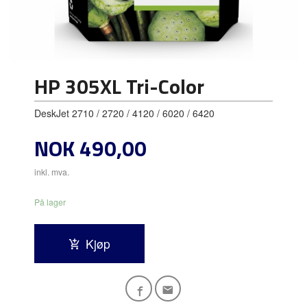
HP 305XL Tri-Color
DeskJet 2710 / 2720 / 4120 / 6020 / 6420
Pris
NOK
490,00
inkl. mva.
På lager
Kjøp