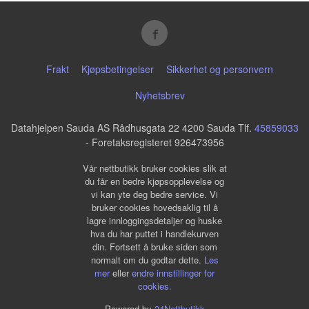
Frakt
Kjøpsbetingelser
Sikkerhet og personvern
Nyhetsbrev
Datahjelpen Sauda AS Rådhusgata 22 4200 Sauda Tlf.
45859033
- Foretaksregisteret 926473956
Vår nettbutikk bruker cookies slik at
du får en bedre kjøpsopplevelse og
vi kan yte deg bedre service. Vi
bruker cookies hovedsaklig til å
lagre innloggingsdetaljer og huske
hva du har puttet i handlekurven
din. Fortsett å bruke siden som
normalt om du godtar dette.
Les
mer
eller
endre innstillinger for
cookies.
Powered by
24Nettbutikk