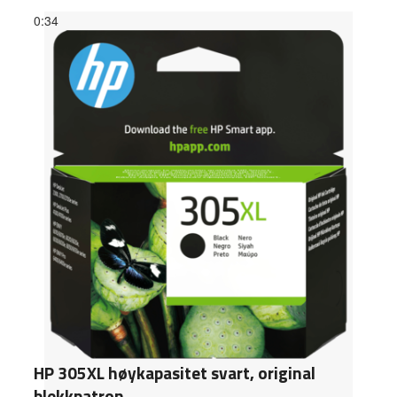
0:34
HP 305XL høykapasitet svart, original
blekkpatron