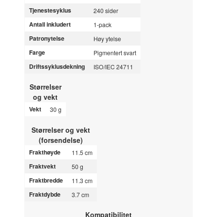
Tjenestesyklus
240 sider
Antall inkludert
1-pack
Patronytelse
Høy ytelse
Farge
Pigmentert svart
Driftssyklusdekning
ISO/IEC 24711
Størrelser
og vekt
Vekt
30 g
Størrelser og vekt
(forsendelse)
Frakthøyde
11.5 cm
Fraktvekt
50 g
Fraktbredde
11.3 cm
Fraktdybde
3.7 cm
Kompatibilitet