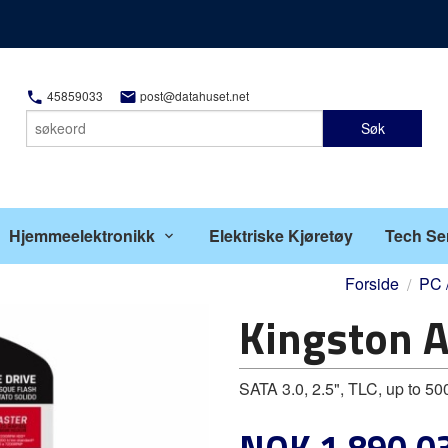
45859033
post@datahuset.net
Søk
Hjemmeelektronikk
Elektriske Kjøretøy
Tech Se
Forside
PC /
Kingston 
SATA 3.0, 2.5", TLC, up to 50
Pris
NOK
1 890,0