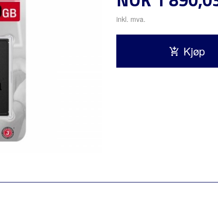
inkl. mva.
Kjøp