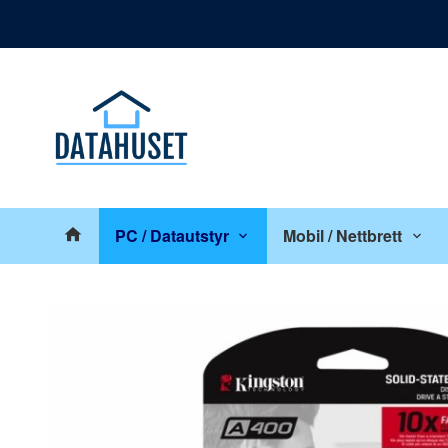
Gå
Lukk
til
innholdet
Produkter
PC / Datautstyr
Mobil / Nettbrett