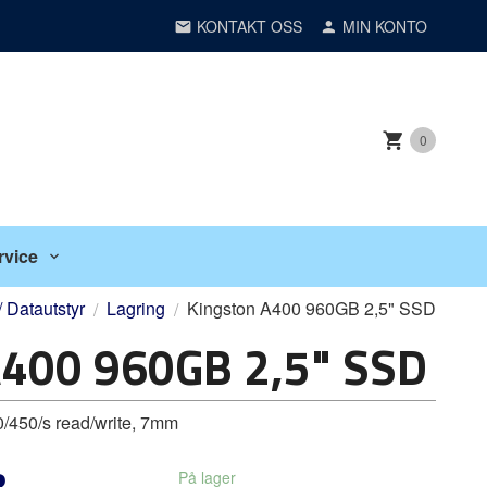
KONTAKT OSS
MIN KONTO
0
rvice
 Datautstyr
Lagring
Kingston A400 960GB 2,5" SSD
A400 960GB 2,5" SSD
0/450/s read/write, 7mm
3
På lager