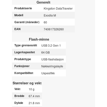
Generelt
Produktserie
Kingston DataTraveler
Modell
Exodia M
Garanti (måneder)
60
EAN
740617326260
Flash-minne
Type grensesnitt
USB 3.2 Gen 1
Lagerkapasitet
64 GB
Produkttype
USB-flashstasjon
Funksjoner
Nøkkelringsløyfe
Kompatibilitet
Uspesifikk
Størrelser og vekt
Vekt
10 g
Bredde
67.4 mm
Dybde
21.8 mm