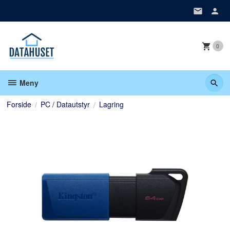
Gå
til
innholdet
0
Meny
Forside
PC / Datautstyr
Lagring