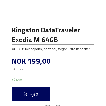
Kingston DataTraveler
Exodia M 64GB
USB 3.2 minnepenn, portabel, farget utifra kapasitet
Pris
NOK
199,00
inkl. mva.
På lager
Kjøp