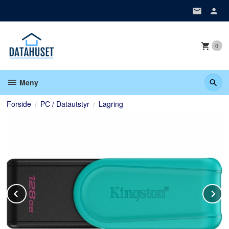
Gå
til
innholdet
0
Meny
Forside
PC / Datautstyr
Lagring
Prev
N