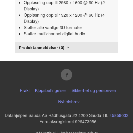
Oppløsning opp til 2560 x 1600 @ 60 Hz (2
Display)
Oppløsning opp til 1920 x 1200 @ 60 Hz (4
Display)
Støtter alle vanlige 3D formater
Støtter multichannel digital Audio
Produktanmeldelser (0)
Frakt
Kjøpsbetingelser
Sikkerhet og personvern
Nyhetsbrev
Datahjelpen Sauda AS Rådhusgata 22 4200 Sauda Tlf.
45859033
- Foretaksregisteret 926473956
Vår nettbutikk bruker cookies slik at