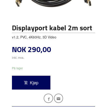
Displayport kabel 2m sort
v1.2, PVC, 4K60Hz, 3D Video
Pris
NOK
290,00
inkl. mva.
På lager
Kjøp