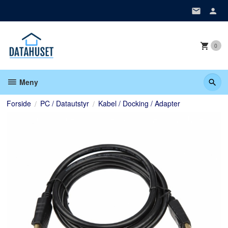
Gå
til
innholdet
0
Meny
Forside
PC / Datautstyr
Kabel / Docking / Adapter