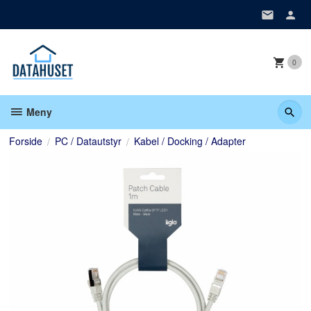
Gå
til
innholdet
0
Meny
Forside
PC / Datautstyr
Kabel / Docking / Adapter