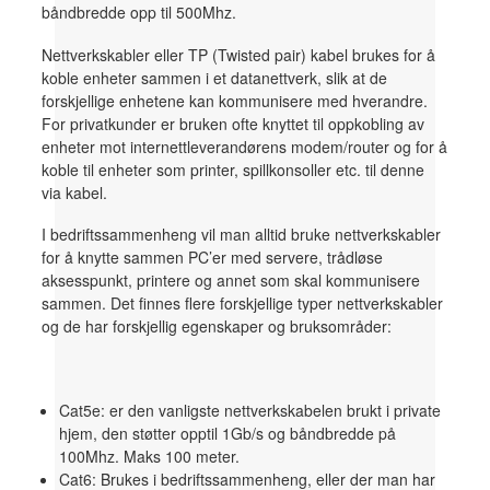
båndbredde opp til 500Mhz.
Nettverkskabler eller TP (Twisted pair) kabel brukes for å
koble enheter sammen i et datanettverk, slik at de
forskjellige enhetene kan kommunisere med hverandre.
For privatkunder er bruken ofte knyttet til oppkobling av
enheter mot internettleverandørens modem/router og for å
koble til enheter som printer, spillkonsoller etc. til denne
via kabel.
I bedriftssammenheng vil man alltid bruke nettverkskabler
for å knytte sammen PC’er med servere, trådløse
aksesspunkt, printere og annet som skal kommunisere
sammen. Det finnes flere forskjellige typer nettverkskabler
og de har forskjellig egenskaper og bruksområder:
Cat5e: er den vanligste nettverkskabelen brukt i private
hjem, den støtter opptil 1Gb/s og båndbredde på
100Mhz. Maks 100 meter.
Cat6: Brukes i bedriftssammenheng, eller der man har