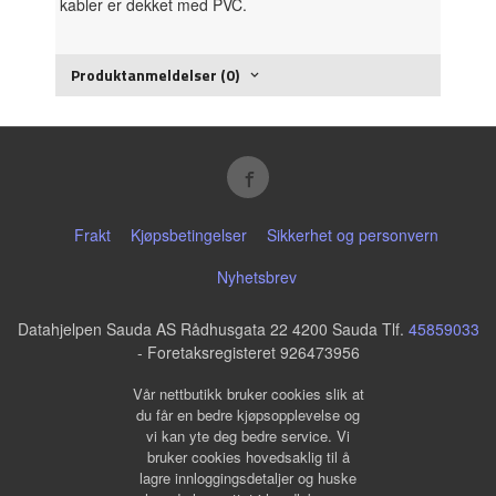
kabler er dekket med PVC.
Produktanmeldelser (0)
Frakt
Kjøpsbetingelser
Sikkerhet og personvern
Nyhetsbrev
Datahjelpen Sauda AS Rådhusgata 22 4200 Sauda Tlf.
45859033
- Foretaksregisteret 926473956
Vår nettbutikk bruker cookies slik at
du får en bedre kjøpsopplevelse og
vi kan yte deg bedre service. Vi
bruker cookies hovedsaklig til å
lagre innloggingsdetaljer og huske