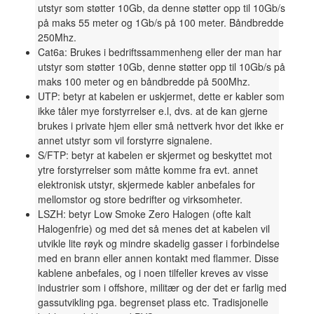
utstyr som støtter 10Gb, da denne støtter opp til 10Gb/s
på maks 55 meter og 1Gb/s på 100 meter. Båndbredde
250Mhz.
Cat6a: Brukes i bedriftssammenheng eller der man har
utstyr som støtter 10Gb, denne støtter opp til 10Gb/s på
maks 100 meter og en båndbredde på 500Mhz.
UTP: betyr at kabelen er uskjermet, dette er kabler som
ikke tåler mye forstyrrelser e.l, dvs. at de kan gjerne
brukes i private hjem eller små nettverk hvor det ikke er
annet utstyr som vil forstyrre signalene.
S/FTP: betyr at kabelen er skjermet og beskyttet mot
ytre forstyrrelser som måtte komme fra evt. annet
elektronisk utstyr, skjermede kabler anbefales for
mellomstor og store bedrifter og virksomheter.
LSZH: betyr Low Smoke Zero Halogen (ofte kalt
Halogenfrie) og med det så menes det at kabelen vil
utvikle lite røyk og mindre skadelig gasser i forbindelse
med en brann eller annen kontakt med flammer. Disse
kablene anbefales, og i noen tilfeller kreves av visse
industrier som i offshore, militær og der det er farlig med
gassutvikling pga. begrenset plass etc. Tradisjonelle