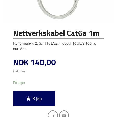
Nettverkskabel Cat6a 1m
RJ45 male x 2, S/FTP, LSZH, opptil 10Gb/s 100m,
500Mhz
Pris
NOK
140,00
inkl. mva.
På lager
Kjøp