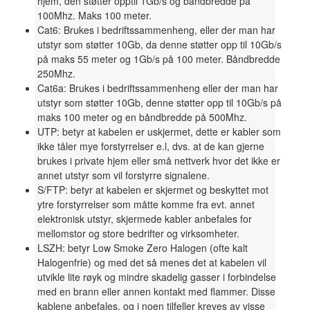
hjem, den støtter opptil 1Gb/s og båndbredde på
100Mhz. Maks 100 meter.
Cat6: Brukes i bedriftssammenheng, eller der man har
utstyr som støtter 10Gb, da denne støtter opp til 10Gb/s
på maks 55 meter og 1Gb/s på 100 meter. Båndbredde
250Mhz.
Cat6a: Brukes i bedriftssammenheng eller der man har
utstyr som støtter 10Gb, denne støtter opp til 10Gb/s på
maks 100 meter og en båndbredde på 500Mhz.
UTP: betyr at kabelen er uskjermet, dette er kabler som
ikke tåler mye forstyrrelser e.l, dvs. at de kan gjerne
brukes i private hjem eller små nettverk hvor det ikke er
annet utstyr som vil forstyrre signalene.
S/FTP: betyr at kabelen er skjermet og beskyttet mot
ytre forstyrrelser som måtte komme fra evt. annet
elektronisk utstyr, skjermede kabler anbefales for
mellomstor og store bedrifter og virksomheter.
LSZH: betyr Low Smoke Zero Halogen (ofte kalt
Halogenfrie) og med det så menes det at kabelen vil
utvikle lite røyk og mindre skadelig gasser i forbindelse
med en brann eller annen kontakt med flammer. Disse
kablene anbefales, og i noen tilfeller kreves av visse