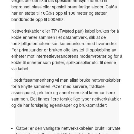
velges der det skal tas spesielle hensyn i forhold til
begrenset plass eller spesielt brannfarlige steder. Cat6a
har en støtte til 10Gb/s opp til 100 meter og støtter
båndbredde opp til 500Mhz.
Nettverkskabler eller TP (Twisted pair) kabel brukes for å
koble enheter sammen i et datanettverk, slik at de
forskjellige enhetene kan kommunisere med hverandre.
For privatkunder er bruken ofte knyttet til oppkobling av
enheter mot internettleverandørens modem/router og for å
koble til enheter som printer, spillkonsoller etc. til denne
via kabel.
I bedriftssammenheng vil man alltid bruke nettverkskabler
for å knytte sammen PC’er med servere, trådløse
aksesspunkt, printere og annet som skal kommunisere
sammen. Det finnes flere forskjellige typer nettverkskabler
og de har forskjellig egenskaper og bruksområder:
Cat5e: er den vanligste nettverkskabelen brukt i private