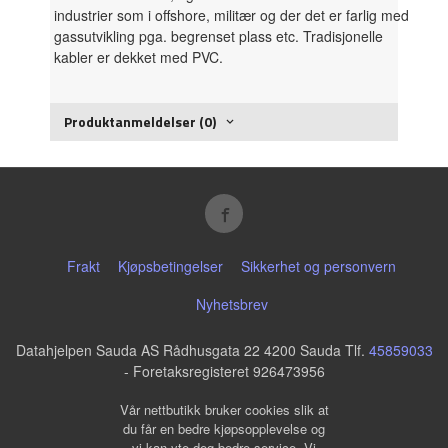
industrier som i offshore, militær og der det er farlig med
gassutvikling pga. begrenset plass etc. Tradisjonelle
kabler er dekket med PVC.
Produktanmeldelser (0)
Frakt
Kjøpsbetingelser
Sikkerhet og personvern
Nyhetsbrev
Datahjelpen Sauda AS Rådhusgata 22 4200 Sauda Tlf.
45859033
- Foretaksregisteret 926473956
Vår nettbutikk bruker cookies slik at
du får en bedre kjøpsopplevelse og
vi kan yte deg bedre service. Vi