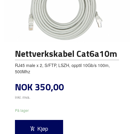
Nettverkskabel Cat6a10m
RJ45 male x 2, S/FTP, LSZH, opptil 10Gb/s 100m,
500Mhz
Pris
NOK
350,00
inkl. mva.
På lager
Kjøp