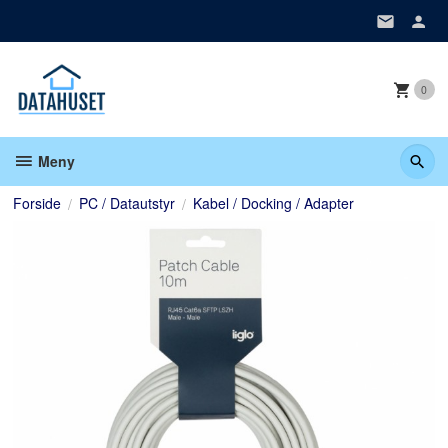
Gå
til
innholdet
0
Meny
Forside
PC / Datautstyr
Kabel / Docking / Adapter