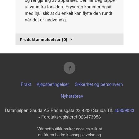
ut vann fra forsiden. Fryseren kommer også
med hjul slik at du enkelt kan flytte den rundt
når det er nødvendig.
Produktanmeldelser (0)
Frakt
Kjøpsbetingelser
Sikkerhet og personvern
Nyhetsbrev
Datahjelpen Sauda AS Rådhusgata 22 4200 Sauda Tlf.
45859033
- Foretaksregisteret 926473956
Vår nettbutikk bruker cookies slik at
du får en bedre kjøpsopplevelse og