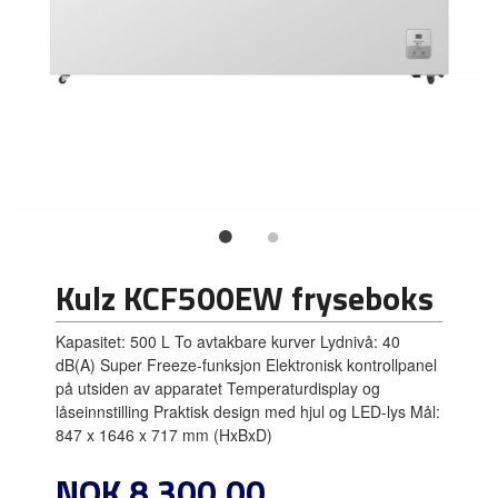
Kulz KCF500EW fryseboks
Kapasitet: 500 L To avtakbare kurver Lydnivå: 40
dB(A) Super Freeze-funksjon Elektronisk kontrollpanel
på utsiden av apparatet Temperaturdisplay og
låseinnstilling Praktisk design med hjul og LED-lys Mål:
847 x 1646 x 717 mm (HxBxD)
Pris
NOK
8 300,00