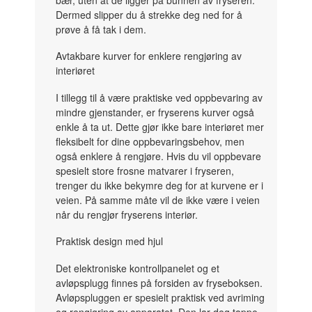
Dermed slipper du å strekke deg ned for å
prøve å få tak i dem.
Avtakbare kurver for enklere rengjøring av
interiøret
I tillegg til å være praktiske ved oppbevaring av
mindre gjenstander, er fryserens kurver også
enkle å ta ut. Dette gjør ikke bare interiøret mer
fleksibelt for dine oppbevaringsbehov, men
også enklere å rengjøre. Hvis du vil oppbevare
spesielt store frosne matvarer i fryseren,
trenger du ikke bekymre deg for at kurvene er i
veien. På samme måte vil de ikke være i veien
når du rengjør fryserens interiør.
Praktisk design med hjul
Det elektroniske kontrollpanelet og et
avløpsplugg finnes på forsiden av fryseboksen.
Avløpspluggen er spesielt praktisk ved avriming
og rengjøring av apparatet. Den lar deg tappe