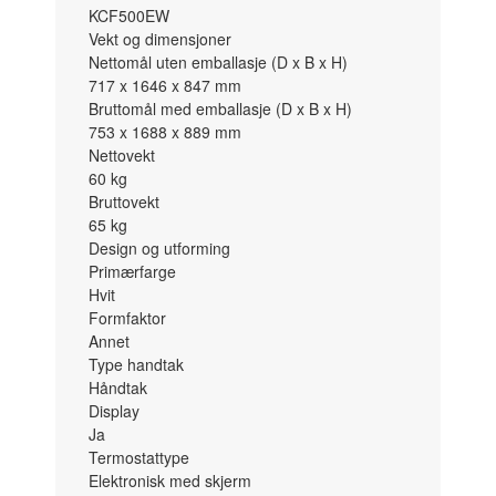
KCF500EW
Vekt og dimensjoner
Nettomål uten emballasje (D x B x H)
717 x 1646 x 847
mm
Bruttomål med emballasje (D x B x H)
753 x 1688 x 889
mm
Nettovekt
60
kg
Bruttovekt
65
kg
Design og utforming
Primærfarge
Hvit
Formfaktor
Annet
Type handtak
Håndtak
Display
Ja
Termostattype
Elektronisk med skjerm