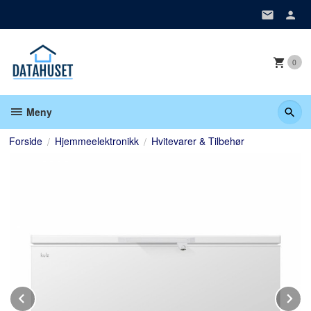
Gå
til
innholdet
0
Meny
Forside
Hjemmeelektronikk
Hvitevarer & Tilbehør
Prev
N