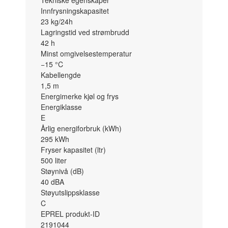
Innfrysningskapasitet
23
kg/24h
Lagringstid ved strømbrudd
42
h
Minst omgivelsestemperatur
−15
°C
Kabellengde
1,5
m
Energimerke kjøl og frys
Energiklasse
E
Årlig energiforbruk (kWh)
295
kWh
Fryser kapasitet (ltr)
500
liter
Støynivå (dB)
40
dBA
Støyutslippsklasse
C
EPREL produkt-ID
2191044