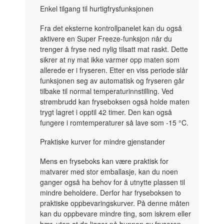
Enkel tilgang til hurtigfrysfunksjonen
Fra det eksterne kontrollpanelet kan du også
aktivere en Super Freeze-funksjon når du
trenger å fryse ned nylig tilsatt mat raskt. Dette
sikrer at ny mat ikke varmer opp maten som
allerede er i fryseren. Etter en viss periode slår
funksjonen seg av automatisk og fryseren går
tilbake til normal temperaturinnstilling. Ved
strømbrudd kan fryseboksen også holde maten
trygt lagret i opptil 42 timer.
Den kan også
fungere i romtemperaturer så lave som -15 °C.
Praktiske kurver for mindre gjenstander
Mens en fryseboks kan være praktisk for
matvarer med stor emballasje, kan du noen
ganger også ha behov for å utnytte plassen til
mindre beholdere. Derfor har fryseboksen to
praktiske oppbevaringskurver. På denne måten
kan du oppbevare mindre ting, som iskrem eller
bær, uten at de ligger på bunnen av fryseren.