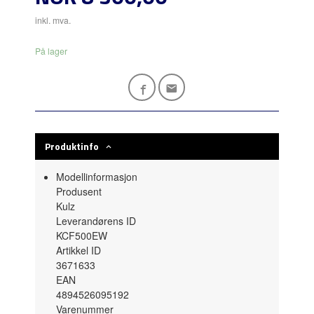
inkl. mva.
På lager
Produktinfo
Modellinformasjon
Produsent
Kulz
Leverandørens ID
KCF500EW
Artikkel ID
3671633
EAN
4894526095192
Varenummer