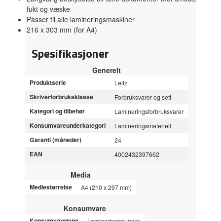
fukt og væske
Passer til alle lamineringsmaskiner
216 x 303 mm (for A4)
Spesifikasjoner
Generelt
Produktserie
Leitz
Skriverforbruksklasse
Forbruksvarer og sett
Kategori og tilbehør
Lamineringsforbruksvarer
Konsumvareunderkategori
Lamineringsmateriell
Garanti (måneder)
24
EAN
4002432397662
Media
Mediestørrelse
A4 (210 x 297 mm)
Konsumvare
Konsumvaretype
Lamineringspunger