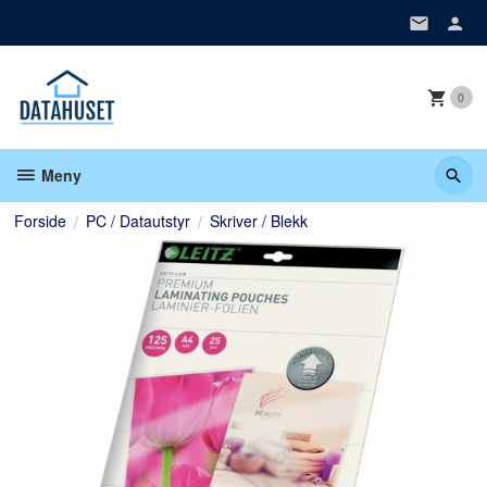
Gå
til
innholdet
0
Meny
Forside
PC / Datautstyr
Skriver / Blekk