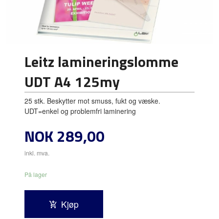
Leitz lamineringslomme
UDT A4 125my
25 stk. Beskytter mot smuss, fukt og væske.
UDT=enkel og problemfri laminering
Pris
NOK
289,00
inkl. mva.
På lager
Kjøp