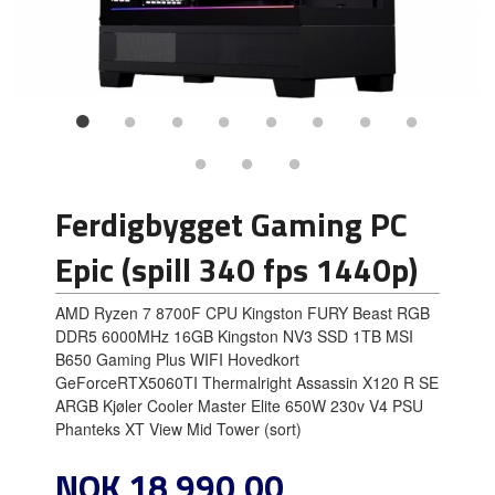
Ferdigbygget Gaming PC
Epic (spill 340 fps 1440p)
AMD Ryzen 7 8700F CPU Kingston FURY Beast RGB
DDR5 6000MHz 16GB Kingston NV3 SSD 1TB MSI
B650 Gaming Plus WIFI Hovedkort
GeForceRTX5060TI Thermalright Assassin X120 R SE
ARGB Kjøler Cooler Master Elite 650W 230v V4 PSU
Phanteks XT View Mid Tower (sort)
Pris
NOK
18 990,00