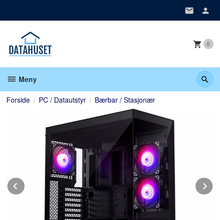
Gå
til
innholdet
0
Meny
Forside
PC / Datautstyr
Bærbar / Stasjonær
Prev
N