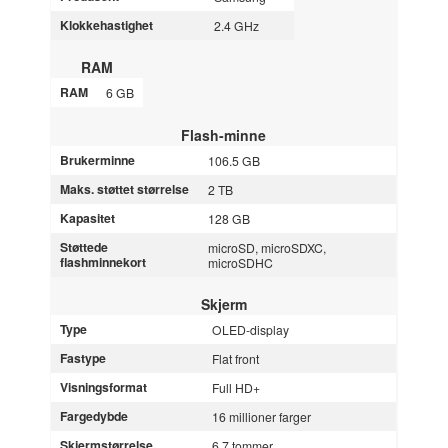
Klokkehastighet
2.4 GHz
RAM
RAM
6 GB
Flash-minne
Brukerminne
106.5 GB
Maks. støttet størrelse
2 TB
Kapasitet
128 GB
Støttede
microSD, microSDXC,
flashminnekort
microSDHC
Skjerm
Type
OLED-display
Fastype
Flat front
Visningsformat
Full HD+
Fargedybde
16 millioner farger
Skjermstørrelse
6.7 tommer