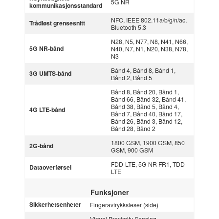
5G NR
kommunikasjonsstandard
NFC, IEEE 802.11a/b/g/n/ac,
Trådløst grensesnitt
Bluetooth 5.3
N28, N5, N77, N8, N41, N66,
5G NR-bånd
N40, N7, N1, N20, N38, N78,
N3
Bånd 4, Bånd 8, Bånd 1,
3G UMTS-bånd
Bånd 2, Bånd 5
Bånd 8, Bånd 20, Bånd 1,
Bånd 66, Bånd 32, Bånd 41,
Bånd 38, Bånd 5, Bånd 4,
4G LTE-bånd
Bånd 7, Bånd 40, Bånd 17,
Bånd 26, Bånd 3, Bånd 12,
Bånd 28, Bånd 2
1800 GSM, 1900 GSM, 850
2G-bånd
GSM, 900 GSM
FDD-LTE, 5G NR FR1, TDD-
Dataoverførsel
LTE
Funksjoner
Sikkerhetsenheter
Fingeravtrykksleser (side)
Virtual Proximity Sensing,