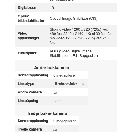
Digitalzoom
10
Optisk
Optical Image Stabilizer (OIS)
bildestabilisator
Slo-mo video 1280 x 720 (720p) ved
Video-
480 fps, 3840 x 2160 (4K) at 30 fps, Slo-
oppløsninger
mo video 1280 x 720 (720p) ved 240
fps
VDIS (Video Digital Image
Funksjoner
Stabilization), Edit Suggestion
Andre bakkamera
Sensoroppløsning
8 megapiksler
Linsetype
Ultrabredvinkellinse
Andre kamera
Ja
Linseåpning
F/2.2
Tredje bakre kamera
Sensoroppløsning
2 megapiksler
Tredje kamera
Ja