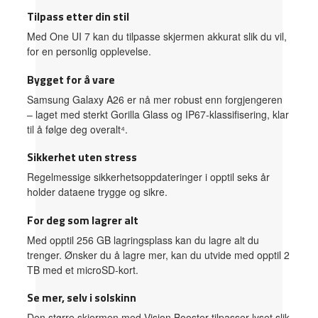
Tilpass etter din stil
Med One UI 7 kan du tilpasse skjermen akkurat slik du vil,
for en personlig opplevelse.
Bygget for å vare
Samsung Galaxy A26 er nå mer robust enn forgjengeren
– laget med sterkt Gorilla Glass og IP67-klassifisering, klar
til å følge deg overalt⁴.
Sikkerhet uten stress
Regelmessige sikkerhetsoppdateringer i opptil seks år
holder dataene trygge og sikre.
For deg som lagrer alt
Med opptil 256 GB lagringsplass kan du lagre alt du
trenger. Ønsker du å lagre mer, kan du utvide med opptil 2
TB med et microSD-kort.
Se mer, selv i solskinn
Den større skjermen med Vision Booster tilpasser lyset slik