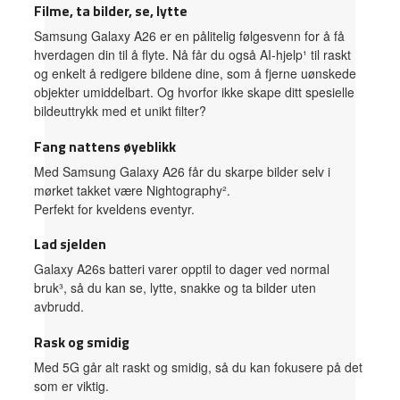
Filme, ta bilder, se, lytte
Samsung Galaxy A26 er en pålitelig følgesvenn for å få
hverdagen din til å flyte. Nå får du også AI-hjelp¹ til raskt
og enkelt å redigere bildene dine, som å fjerne uønskede
objekter umiddelbart. Og hvorfor ikke skape ditt spesielle
bildeuttrykk med et unikt filter?
Fang nattens øyeblikk
Med Samsung Galaxy A26 får du skarpe bilder selv i
mørket takket være Nightography².
Perfekt for kveldens eventyr.
Lad sjelden
Galaxy A26s batteri varer opptil to dager ved normal
bruk³, så du kan se, lytte, snakke og ta bilder uten
avbrudd.
Rask og smidig
Med 5G går alt raskt og smidig, så du kan fokusere på det
som er viktig.