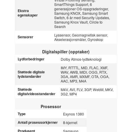
SmartThings Support, 6
generasjoner OS-oppgraderinger,
Ekstra
Samsung KNOX, Samsung Smart
egenskaper
Switch, 6 år med Security Updates,
Samsung Knox Vault, Circle to
Search
Lyssensor, Geomagnetisk sensor,
Sensorer
Akselerasjonsmåler, Gyroskop
Digitalspiller (opptaker)
Lydforbedringer
Dolby Atmos-lydteknologi
IMY, RTTTL, MID, FLAC, XMF,
Støttede digitale
WAV, AWB, MIDI, OGG, RTX,
lydstandarder
3GA, AMR, MXMF, OTA, OGA,
AAC, MP3, M4A
Støttede
M4V, AVI, FLV, 3GP, WebM, MKV,
digitalvideostandarder
3G2, MP4
Prosessor
Type
Exynos 1380
Antall prosessorkjerner
8-kjernet
Produsent
Samsung