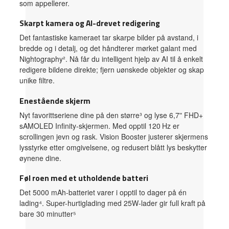
som appellerer.
Skarpt kamera og AI-drevet redigering
Det fantastiske kameraet tar skarpe bilder på avstand, i
bredde og i detalj, og det håndterer mørket galant med
Nightography². Nå får du intelligent hjelp av AI til å enkelt
redigere bildene direkte; fjern uønskede objekter og skap
unike filtre.
Enestående skjerm
Nyt favorittseriene dine på den større³ og lyse 6,7ʺ FHD+
sAMOLED Infinity-skjermen. Med opptil 120 Hz er
scrollingen jevn og rask. Vision Booster justerer skjermens
lysstyrke etter omgivelsene, og redusert blått lys beskytter
øynene dine.
Føl roen med et utholdende batteri
Det 5000 mAh-batteriet varer i opptil to dager på én
lading⁴. Super-hurtiglading med 25W-lader gir full kraft på
bare 30 minutter⁵