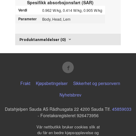
Spesifikk absorbsjonsfart (SAR)
Verdi
0.962 W/kg, 0.414 W/kg, 0.905 W/kg
Parameter
Body, Head, Lem
Produktanmeldelser (0)
Frakt
Kjøpsbetingelser
Sikkerhet og personvern
Nyhetsbrev
Datahjelpen Sauda AS Rådhusgata 22 4200 Sauda Tlf.
45859033
- Foretaksregisteret 926473956
Vår nettbutikk bruker cookies slik at
du får en bedre kjøpsopplevelse og