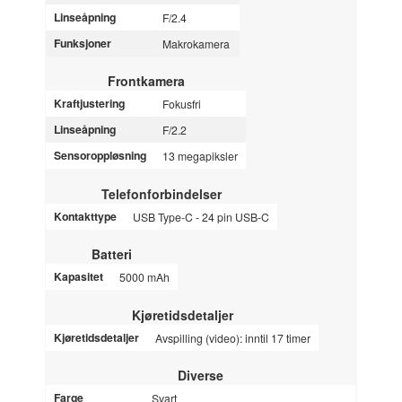
Linseåpning
F/2.4
Funksjoner
Makrokamera
Frontkamera
Kraftjustering
Fokusfri
Linseåpning
F/2.2
Sensoroppløsning
13 megapiksler
Telefonforbindelser
Kontakttype
USB Type-C - 24 pin USB-C
Batteri
Kapasitet
5000 mAh
Kjøretidsdetaljer
Kjøretidsdetaljer
Avspilling (video): inntil 17 timer
Diverse
Farge
Svart