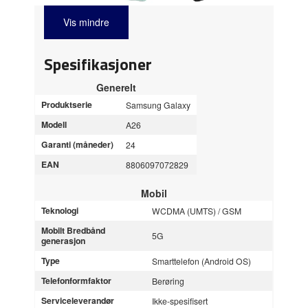
Vis mindre
Spesifikasjoner
Generelt
Produktserie
Samsung Galaxy
Modell
A26
Garanti (måneder)
24
EAN
8806097072829
Mobil
Teknologi
WCDMA (UMTS) / GSM
Mobilt Bredbånd
5G
generasjon
Type
Smarttelefon (Android OS)
Telefonformfaktor
Berøring
Serviceleverandør
Ikke-spesifisert