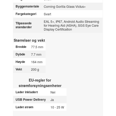
Byggemateriale
Corning Gorilla Glass Victus+
Fargekategori
Svart
EAL 5+, IP67, Android Audio Streaming
Tilpassede
for Hearing Aid (ASHA), SGS Eye Care
standarder
Display Certification
Størrelser og vekt
Bredde
77.5 mm
Dybde
7.7 mm
Høyde
164 mm
Vekt
200 g
EU-regler for
strømforsyningsenheter
Lader inkludert
Nei
USB Power Delivery
Ja
Ladet strøm
10 - 25 W