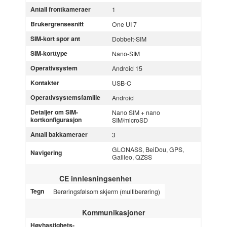
Antall frontkameraer
1
Brukergrensesnitt
One UI 7
SIM-kort spor ant
Dobbelt-SIM
SIM-korttype
Nano-SIM
Operativsystem
Android 15
Kontakter
USB-C
Operativsystemsfamilie
Android
Detaljer om SIM-
Nano SIM + nano
kortkonfigurasjon
SIM/microSD
Antall bakkameraer
3
GLONASS, BeiDou, GPS,
Navigering
Galileo, QZSS
CE innlesningsenhet
Tegn
Berøringsfølsom skjerm (multiberøring)
Kommunikasjoner
Høyhastighets-