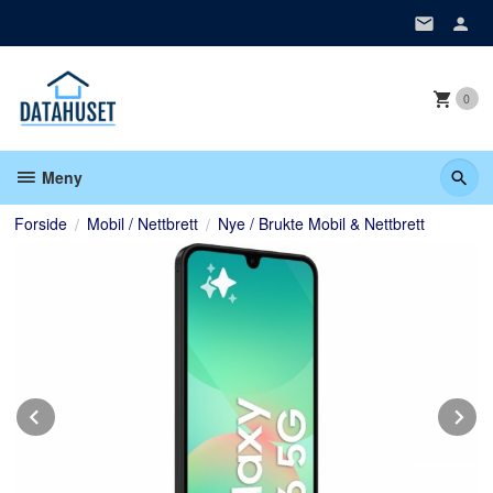
Gå
til
innholdet
0
Meny
Forside
Mobil / Nettbrett
Nye / Brukte Mobil & Nettbrett
Prev
N