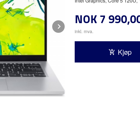
Intel Graphics, Core 5 120
Pris
NOK
7 990,0
Next
inkl. mva.
Kjøp