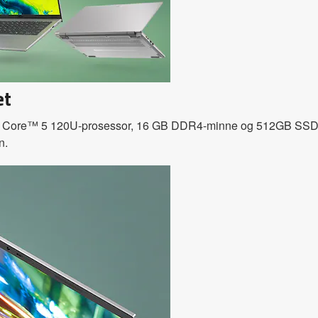
et
l® Core™ 5 120U-prosessor, 16 GB DDR4-minne og 512GB SSD. Få
n.