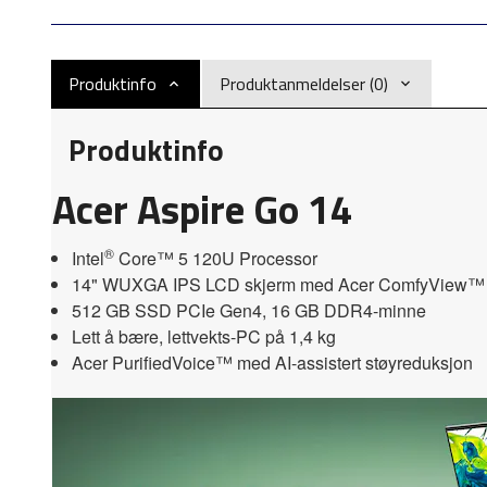
Produktinfo
Produktanmeldelser (0)
Produktinfo
Acer Aspire Go 14
®
Intel
Core™ 5 120U Processor
14" WUXGA IPS LCD skjerm med Acer ComfyView™
512 GB SSD PCIe Gen4, 16 GB DDR4-minne
Lett å bære, lettvekts-PC på 1,4 kg
Acer PurifiedVoice™ med AI-assistert støyreduksjon