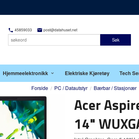
45859033
post@datahuset.net
Søk
Hjemmeelektronikk
Elektriske Kjøretøy
Tech Se
Forside
PC / Datautstyr
Bærbar / Stasjonær
Acer Aspi
14" WUXGA 