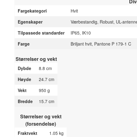
Div
Fargekategori
Hvit
Egenskaper
Værbestandig, Robust, UL-antenne
Tilpassede standarder
IP65, IK10
Farge
Briljant hvit, Pantone P 179-1 C
Størrelser og vekt
Dybde
8.8 cm
Høyde
24.7 cm
Vekt
950 g
Bredde
15.7 cm
Størrelser og vekt
(forsendelse)
Fraktvekt
1.05 kg