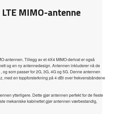
X2 LTE MIMO-antenne
O-antennen. Tillegg av et 4X4 MIMO-derivat er også
abinett og en ny antennedesign. Antennen inkluderer nå de
 V1, og som passer for 2G, 3G, 4G og 5G. Denne antennen
 med en toppforsterkning på 4 dBi over frekvensbåndene
nnen ytterligere. Dette gjør antennen perfekt for de fleste
buste mekaniske kabinettet gjør antennen værbestandig,