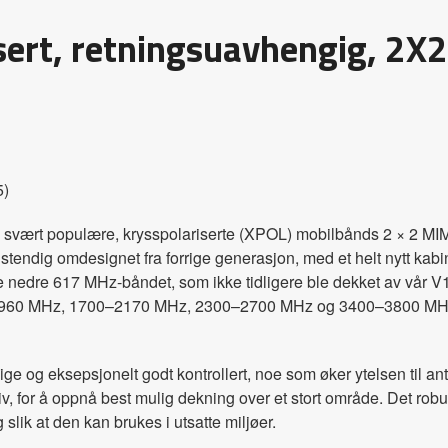
sert, retningsuavhengig, 2
5)
vært populære, krysspolariserte (XPOL) mobilbånds 2 × 2 MIM
fullstendig omdesignet fra forrige generasjon, med et helt nytt k
de nedre 617 MHz-båndet, som ikke tidligere ble dekket av vår
17–960 MHz, 1700–2170 MHz, 2300–2700 MHz og 3400–3800 MHz,
 og eksepsjonelt godt kontrollert, noe som øker ytelsen til ante
v, for å oppnå best mulig dekning over et stort område. Det ro
 slik at den kan brukes i utsatte miljøer.