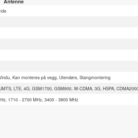
Antenne
ende
n
Vindu, Kan monteres på vegg, Utendørs, Stangmontering
UMTS, LTE, 4G, GSM1700, GSM900, W-CDMA, 3G, HSPA, CDMA2000
MHz, 1710 - 2700 MHz, 3400 - 3800 MHz