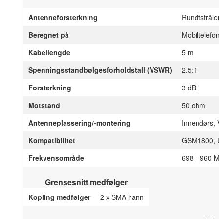
Antenneforsterkning
Rundtstrål
Beregnet på
Mobiltelefo
Kabellengde
5 m
Spenningsstandbølgesforholdstall (VSWR)
2.5:1
Forsterkning
3 dBi
Motstand
50 ohm
Antenneplassering/-montering
Innendørs, 
Kompatibilitet
GSM1800, 
Frekvensområde
698 - 960 
Grensesnitt medfølger
Kopling medfølger
2 x SMA hann