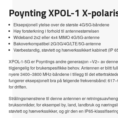
Poynting XPOL-1 X-polari
Eksepsjonell ytelse over de største 4G/5G-båndene
Høy forsterkning i forhold til antennestørrelsen
Wideband 2x2 eller 4x4 MIMO 4G/5G-antenne
Bakoverkompatibel 2G/3G/4G/LTE/5G-antenne
Værbestandig, støvtett og hærverkssikkert kabinett (IP 6
XPOL-1-5G er Poyntings andre generasjon «V2» av denne s
tilgjengelig for brukerspesifikke behov. Antennen er blitt 
nyere 3400–3800 MHz-båndene i tillegg til det ettertrakte
fungerer eksepsjonelt bra på følgende frekvensbånd: 6
for driften.
Strålingsmønstrene til denne antennen er retningsuavhengige
bruksområder, for eksempel by, land, landbruk og næringsli
støvtett og hærverkssikker, og gir den en IP65-klassifisering