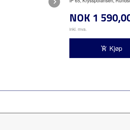
Next
IP 65, Krysspolarisert, Runds
Pris
NOK
1 590,0
inkl. mva.
Kjøp