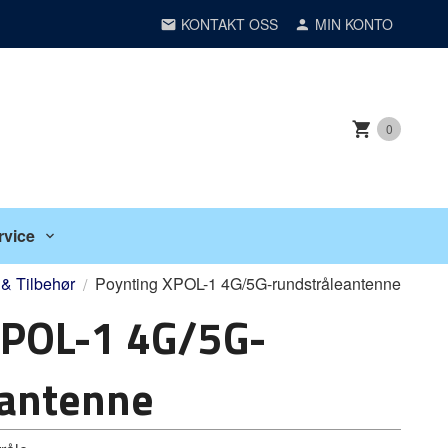
KONTAKT OSS
MIN KONTO
0
rvice
 & Tilbehør
Poynting XPOL-1 4G/5G-rundstråleantenne
XPOL-1 4G/5G-
eantenne