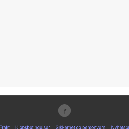
Frakt
Kjøpsbetingelser
Sikkerhet og personvern
Nyhetsb