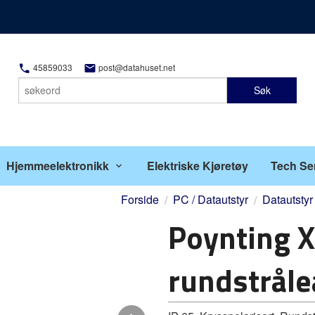
45859033
post@datahuset.net
Søk
Hjemmeelektronikk
Elektriske Kjøretøy
Tech Se
Forside
PC / Datautstyr
Datautstyr
Poynting 
rundstrål