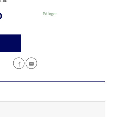
tråle
0
På lager